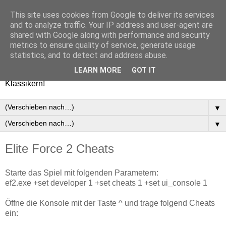
This site uses cookies from Google to deliver its services
Games-Report.de
and to analyze traffic. Your IP address and user-agent are
shared with Google along with performance and security
metrics to ensure quality of service, generate usage
Ultimativer Blog mit Einblicken in unsere Spielwelt. Wir
statistics, and to detect and address abuse.
liefern euch die besten News, Tests, Reviews und
LEARN MORE
GOT IT
Meinungen zu allen aktuellen Spielen oder auch alten
Klassikern!
▼
▼
Elite Force 2 Cheats
Starte das Spiel mit folgenden Parametern:
ef2.exe +set developer 1 +set cheats 1 +set ui_console 1
Öffne die Konsole mit der Taste ^ und trage folgend Cheats
ein: