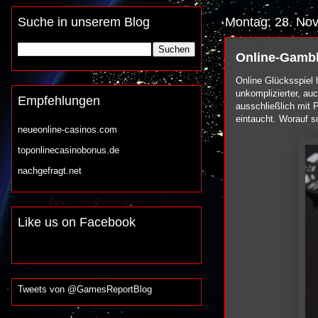
Suche in unserem Blog
Montag, 28. No
Online-Gambl
Online Glücksspiel 
unkomplizierter, au
Empfehlungen
ausschließlich mit 
eintaucht. Worauf s
neueonline-casinos.com
toponlinecasinobonus.de
nachgefragt.net
Like us on Facebook
Tweets von @GamesReportBlog