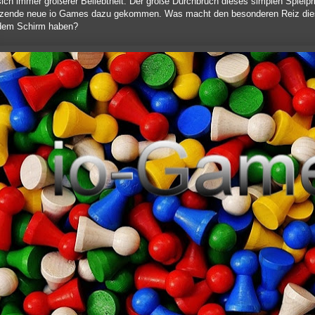
ich immer größerer Beliebtheit. Der große Durchbruch dieses simplen Spielpri
dutzende neue io Games dazu gekommen. Was macht den besonderen Reiz dies
 dem Schirm haben?