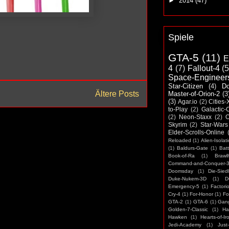
►
2014
(47)
Spiele
GTA-5
(11)
E
4
(7)
Fallout-4
(5
Space-Engineer
Star-Citizen
(4)
D
Ältere Posts
Master-of-Orion-2
(3
(3)
Agar.io
(2)
Cities-
to-Play
(2)
Galactic-C
(2)
Neon-Staxx
(2)
Skyrim
(2)
Star-Wars
Elder-Scrolls-Online
Reloaded
(1)
Alien-Isolat
(1)
Baldurs-Gate
(1)
Batt
Book-of-Ra
(1)
Brawl
Command-and-Conquer-
Doomsday
(1)
Die-Sied
Duke-Nukem-3D
(1)
D
Emergency-5
(1)
Factori
Cry-4
(1)
For-Honor
(1)
Fo
GTA-2
(1)
GTA-6
(1)
Gan
Golden-7-Classic
(1)
Ha
Hawken
(1)
Hearts-of-Ir
Jedi-Academy
(1)
Just