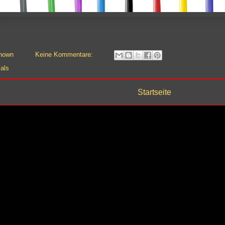
nown
Keine Kommentare:
als
Startseite