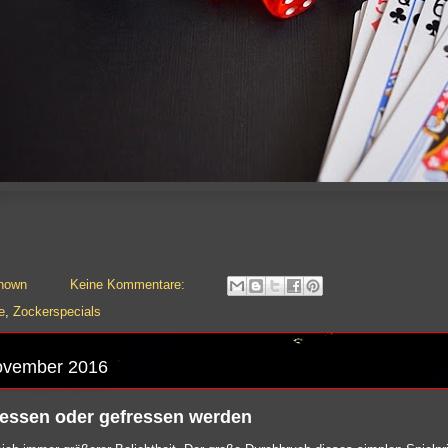
nown
Keine Kommentare:
e
,
Zockerspecials
November 2016
ressen oder gefressen werden