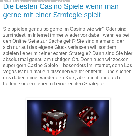
Dienstag, 11. August 2020
Die besten Casino Spiele wenn man
gerne mit einer Strategie spielt
Sie spielen genau so gerne im Casino wie wir? Oder sind
zumindest im Internet immer wieder vor dabei, wenn es bei
den Online Seite zur Sache geht? Sie sind niemand, der
sich nur auf das eigene Glück verlassen will sondern
spielen lieber mit einer echten Strategie? Dann sind Sie hier
absolut mal genau am richtigen Ort. Denn auch wir zocken
super gern Casino Spiele – besonders im Internet, denn Las
Vegas ist nun mal ein bisschen weiter entfernt – und suchen
uns dabei immer wieder den Kick; aber nicht nur durch
hoffen, sondern eher mit einer echten Strategie.