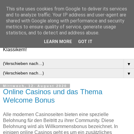
This site uses cookies from Google to deliver its services
Games-Report.de
and to analyze traffic. Your IP address and user-agent are
shared with Google along with performance and security
metrics to ensure quality of service, generate usage
Ultimativer Blog mit Einblicken in unsere Spielwelt. Wir
statistics, and to detect and address abuse.
liefern euch die besten News, Tests, Reviews und
LEARN MORE
GOT IT
Meinungen zu allen aktuellen Spielen oder auch alten
Klassikern!
▼
▼
Mittwoch, 12. August 2020
Online Casinos und das Thema
Welcome Bonus
Alle modernen Casinoseiten bieten eine spezielle
Belohnung für den Beitritt zu ihrer Community. Diese
Belohnung wird als Willkommensbonus bezeichnet. In
einigen online Casinos geht es um ein zusätzliches