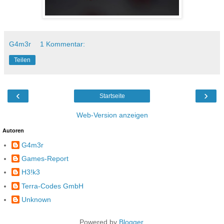
G4m3r
1 Kommentar:
Teilen
‹
›
Startseite
Web-Version anzeigen
Autoren
G4m3r
Games-Report
H3!k3
Terra-Codes GmbH
Unknown
Powered by
Blogger
.