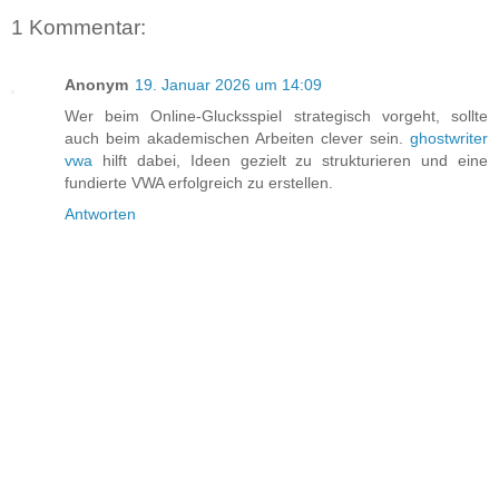
1 Kommentar:
Anonym
19. Januar 2026 um 14:09
Wer beim Online-Glucksspiel strategisch vorgeht, sollte
auch beim akademischen Arbeiten clever sein.
ghostwriter
vwa
hilft dabei, Ideen gezielt zu strukturieren und eine
fundierte VWA erfolgreich zu erstellen.
Antworten