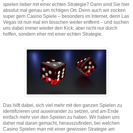
spielen lieber mit einer echten Strategie? Dann sind Sie hier
absolut mal genau am richtigen Ort. Denn auch wir zocken
super gern Casino Spiele – besonders im Internet, denn Las
Vegas ist nun mal ein bisschen weiter entfernt – und suchen
uns dabei immer wieder den Kick; aber nicht nur durch
hoffen, sondern eher mit einer echten Strategie.
Das hilft dabei, sich viel mehr mit den ganzen Spielen zu
identifizieren und auseinander zu setzen, und am Ende
einfach mehr von den Spielen zu haben. Wir haben uns
daher mal daran gemacht, herauszufinden, bei welchen
Casino Spielen man mit einer gewissen Strategie am