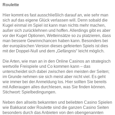
Roulette
Hier kommt es fast ausschließlich darauf an, wie sehr man
sich auf das eigene Glück verlassen will. Denn sobald die
Kugel einmal im Spiel ist kann man nichts mehr machen,
außer sich zurücklehnen und hoffen. Allerdings gibt es aber
vor der Kugel Optionen, Wetteinsätze so zu platzieren, dass
man bessere Gewinnchancen haben kann. Besonders bei
der europäischen Version dieses gefeierten Spiels ist dies
mit der Doppel-Null und dem „Gefängnis“ leicht möglich.
Die Arten, wie man an in den Online Casinos an strategisch
wertvolle Freispiele und Co kommen kann – das
unterscheidet sich dabei zwischen den meisten der Seiten;
im Grunde nehmen sie sich meist aber nicht viel. Es geht
wie immer bei der Anmeldung los. Hier sollten Sie bereits
mit Adleraugen alles durchlesen, was Sie finden können.
Stichwort: Spielbedingungen.
Neben den allseits bekannten und beliebten Casino Spielen
wie Bakkarat oder Roulette sind die ganzen Casino Seiten
besonders durch das Anbieten von den obengenannten