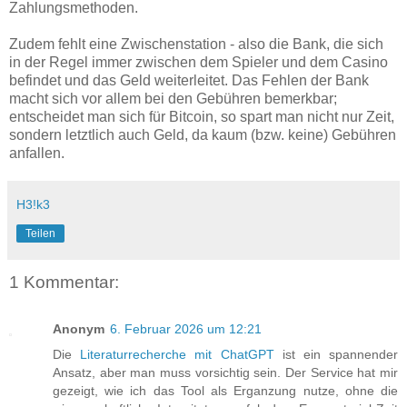
Zahlungsmethoden.
Zudem fehlt eine Zwischenstation - also die Bank, die sich
in der Regel immer zwischen dem Spieler und dem Casino
befindet und das Geld weiterleitet. Das Fehlen der Bank
macht sich vor allem bei den Gebühren bemerkbar;
entscheidet man sich für Bitcoin, so spart man nicht nur Zeit,
sondern letztlich auch Geld, da kaum (bzw. keine) Gebühren
anfallen.
H3!k3
Teilen
1 Kommentar:
Anonym
6. Februar 2026 um 12:21
Die
Literaturrecherche mit ChatGPT
ist ein spannender
Ansatz, aber man muss vorsichtig sein. Der Service hat mir
gezeigt, wie ich das Tool als Erganzung nutze, ohne die