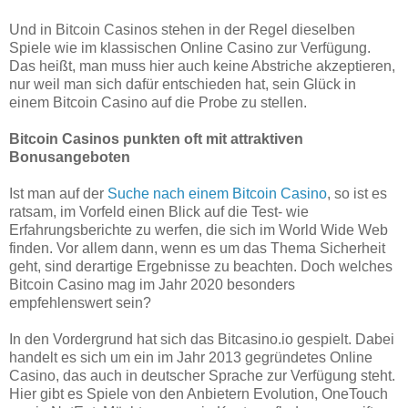
Und in Bitcoin Casinos stehen in der Regel dieselben
Spiele wie im klassischen Online Casino zur Verfügung.
Das heißt, man muss hier auch keine Abstriche akzeptieren,
nur weil man sich dafür entschieden hat, sein Glück in
einem Bitcoin Casino auf die Probe zu stellen.
Bitcoin Casinos punkten oft mit attraktiven
Bonusangeboten
Ist man auf der
Suche nach einem Bitcoin Casino
, so ist es
ratsam, im Vorfeld einen Blick auf die Test- wie
Erfahrungsberichte zu werfen, die sich im World Wide Web
finden. Vor allem dann, wenn es um das Thema Sicherheit
geht, sind derartige Ergebnisse zu beachten. Doch welches
Bitcoin Casino mag im Jahr 2020 besonders
empfehlenswert sein?
In den Vordergrund hat sich das Bitcasino.io gespielt. Dabei
handelt es sich um ein im Jahr 2013 gegründetes Online
Casino, das auch in deutscher Sprache zur Verfügung steht.
Hier gibt es Spiele von den Anbietern Evolution, OneTouch