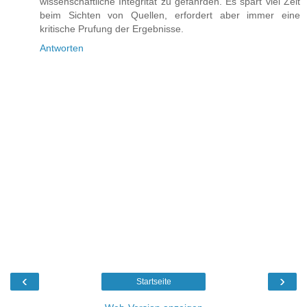
wissenschaftliche Integritat zu gefahrden. Es spart viel Zeit
beim Sichten von Quellen, erfordert aber immer eine
kritische Prufung der Ergebnisse.
Antworten
‹
›
Startseite