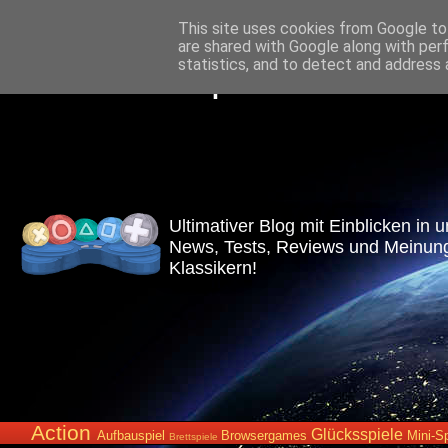
This site uses cookies from Google to 
are shared with Google along with per
Games-Report.de
statistics, and to detect and address 
Ultimativer Blog mit Einblicken in 
News, Tests, Reviews und Meinunge
Klassikern!
Action
Glücksspiele
Aufbauspiel
Browsergames
Mini-Sp
Brettspiele