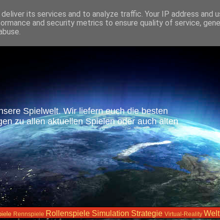
deliver its services and to analyze traffic. Your IP address and 
formance and security metrics to ensure quality of service, gen
abuse.
unsere Spielwelt. Wir liefern euch die besten
n zu allen aktuellen Spielen oder auch alten
Rollenspiele
Simulation
Strategie
Wel
iele
Rennspiele
Virtual-Reality