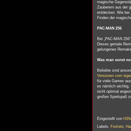
magische Gegenständ
Zauberern aus der 
entdecken. Wie bei
Finden der magische
PAC-MAN 256
Bei „PAC-MAN 256“ 
Dieses geniale Rema
gelungenes Remake,
Was man sonst no
Beliebte sind anson
Versionen vom eige
für viele Games au
es nämlich wichtig,
nicht optimal ange
großen Spielspaß zu
Eingestellt von
H3!
Labels:
Fortnite
,
Har