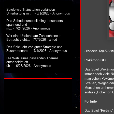
Spiele wie Trainstation verbinden
Unterhaltung mit...
- 8/1/2026
- Anonymous
Das Schadensmodell klingt besonders
spannend und
m...
- 7/24/2026
- Anonymous
Wer eine Unsichtbare Zahnschiene in
Betracht zieht...
- 7/7/2026
- alfred
Das Spiel lebt von guter Strategie und
Zusammenarb...
- 7/1/2026
- Anonymous
Hier eine Top-5-List
Die Wahl eines passenden Themas
Pokémon GO
entscheidet oft
üb...
- 6/28/2026
- Anonymous
Das Spiel „Pokémon 
immer noch viele Nu
magischen Pokémons
Straßen, Wegen oder
Menschen umherrenne
sodass „Pokémon G
Fortnite
Das Spiel "Fortnite