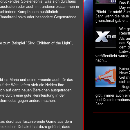
indruckendes Spielerlebnis, was sich durchaus
Das B
n austesten oder auch mit anderen zusammen in
Day w
Pflicht für mich! Zu
rschiedene Kampfzonen ausführlich
Jahr, wenn die neue
, Charakter-Looks oder besondere Gegenstände.
(manchmal gab e...
Wie ge
Rebirt
Als a
das Sp
ie zum Beispiel "Sky: Children of the Light",
dem d
Entwic
veröffentlicht wurde,
näch...
Keine
News?
Gefah
gibt es Mario und seine Freunde auch für das
sich 
 der Welt liefern sich die Helden ihre
Sogen
auch auf ganz neuen Bereichen ausgetragen.
geht,
e durch eine gute Rennleistung in der
gibt, immer auch ein
und Desinformationsg
pielermodus gegen andere machen.
Jahr...
eses durchaus faszinierende Game aus dem
reckliches Debakel hat dazu geführt, dass