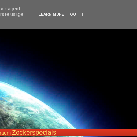
user-agent
erate usage
LEARN MORE
GOT IT
Zockerspecials
traum