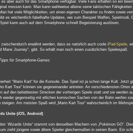
st es aber auch für das Smartphone verfügbar. Viele Fans erhalten so ein bee
ginal messen kann. Man kann wahlweise alleine seine taktischen Fähigkeite
Man hat viele Möglichkeiten, um einen eigenen Charakter zu finden sowie ve
ibt es wöchentlich fabelhafte Updates, wie zum Beispiel Waffen, Spielmodi
e Spiel kann auch auf dem Smartphone schnell Begeisterung auslösen.
ll zwischendurch erwähnt werden, dass es natürlich auch coole
iPad-Spiele
, w
Old Mans Journey", gibt. So erhält man noch einen zusätzlichen Spielespaß.
 Tipps für Smartphone-Games:
erheit "Mario Kart“ für die Konsole. Das Spiel ist ja schon lange Kult. Jetzt 
io Kart Tour“ können sie gegeneinander antreten. An verschiedensten Orten auf
n auf den beliebtesten Strecken der vorherigen Spiele statt und sie werden 
 wieder gegenseitig mit etlichen komischen Sachen von der Bahn werfen sowi
n steigen. Am meisten Spaß wird „Mario Kart Tour“ wahrscheinlich im Mehrs
rds Unite (iOS, Android)
otter: Wizards Unite“ stammt von denselben Machern von „Pokémon GO“. Di
sum zieht jüngere sowie ältere Spieler gleichermaßen in seinen Bann. Ein sch