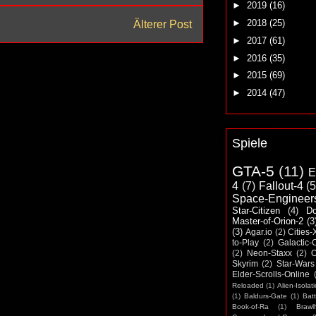
►
2019
(16)
►
2018
(25)
Älterer Post
►
2017
(61)
►
2016
(35)
►
2015
(69)
►
2014
(47)
Spiele
GTA-5
(11)
E
4
(7)
Fallout-4
(5
Space-Engineer
Star-Citizen
(4)
D
Master-of-Orion-2
(3
(3)
Agar.io
(2)
Cities-
to-Play
(2)
Galactic-C
(2)
Neon-Staxx
(2)
Skyrim
(2)
Star-Wars
Elder-Scrolls-Online
Reloaded
(1)
Alien-Isolat
(1)
Baldurs-Gate
(1)
Batt
Book-of-Ra
(1)
Brawl