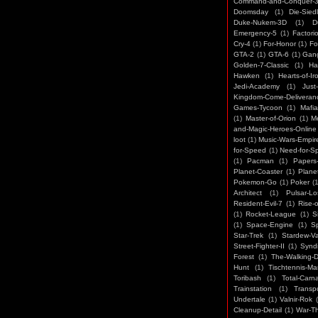
Command-and-Conquer-
Doomsday
(1)
Die-Sied
Duke-Nukem-3D
(1)
D
Emergency-5
(1)
Factori
Cry-4
(1)
For-Honor
(1)
Fo
GTA-2
(1)
GTA-6
(1)
Gan
Golden-7-Classic
(1)
Ha
Hawken
(1)
Hearts-of-Ir
Jedi-Academy
(1)
Just
Kingdom-Come-Deliveran
Games-Tycoon
(1)
Mafia
(1)
Master-of-Orion
(1)
M
and-Magic-Heroes-Online
loot
(1)
Music-Wars-Empir
for-Speed
(1)
Need-for-S
(1)
Pacman
(1)
Papers
Planet-Coaster
(1)
Plane
Pokemon-Go
(1)
Poker
(1
Architect
(1)
Pulsar-Lo
Resident-Evil-7
(1)
Rise-
(1)
Rocket-League
(1)
S
(1)
Space-Engine
(1)
S
Star-Trek
(1)
Stardew-Va
Street-Fighter-II
(1)
Synd
Forest
(1)
The-Walking-
Hunt
(1)
Tischtennis-M
Toribash
(1)
Total-Carn
Trainstation
(1)
Transp
Undertale
(1)
Valnir-Rok
Cleanup-Detail
(1)
War-T