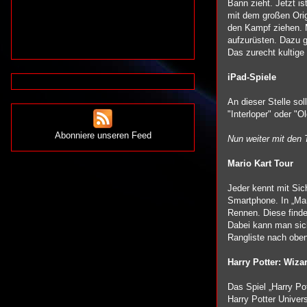
Bann zieht. Jetzt i
mit dem großen Ori
den Kampf ziehen. 
aufzurüsten. Dazu g
Das zurecht kultig
iPad-Spiele
An dieser Stelle so
"Interloper" oder "
Abonniere unseren Feed
Nun weiter mit den
Mario Kart Tour
Jeder kennt mit Sich
Smartphone. In „Mar
Rennen. Diese finde
Dabei kann man sich
Rangliste nach obe
Harry Potter: Wiza
Das Spiel „Harry P
Harry Potter Univer