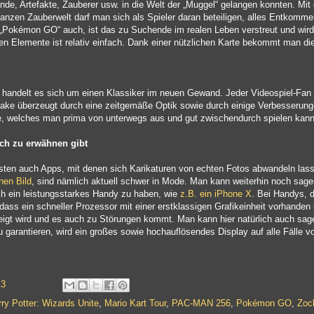
e, Artefakte, Zauberer usw. in die Welt der „Muggel“ gelangen konnten. Mit
ganzen Zauberwelt darf man sich als Spieler daran beteiligen, alles Entkom
 „Pokémon GO“ auch, ist das zu Suchende im realen Leben verstreut und wird
n Elemente ist relativ einfach. Dank einer nützlichen Karte bekommt man die
handelt es sich um einen Klassiker im neuen Gewand. Jeder Videospiel-Fan 
ke überzeugt durch eine zeitgemäße Optik sowie durch einige Verbesserungen
 welches man prima von unterwegs aus und gut zwischendurch spielen kann
ch zu erwähnen gibt
sten auch Apps, mit denen sich Karikaturen von echten Fotos abwandeln las
nen Bild
, sind nämlich aktuell schwer in Mode. Man kann weiterhin noch sagen, 
ch ein leistungsstarkes Handy zu haben, wie
z.B. ein iPhone X
. Bei Handys, d
 dass ein schneller Prozessor mit einer erstklassigen Grafikeinheit vorhanden
zeigt wird und es auch zu Störungen kommt. Man kann hier natürlich auch sa
 garantieren, wird ein großes sowie hochauflösendes Display auf alle Fälle von
k3
ry Potter: Wizards Unite
,
Mario Kart Tour
,
PAC-MAN 256
,
Pokémon GO
,
Zoc