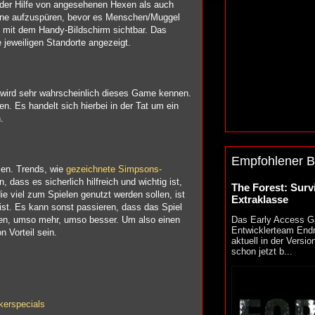
 der Hilfe von angesehenen Hexen als auch
mene aufzuspüren, bevor es Menschen/Muggel
 mit dem Handy-Bildschirm sichtbar. Das
 jeweiligen Standorte angezeigt.
wird sehr wahrscheinlich dieses Game kennen.
. Es handelt sich hierbei in der Tat um ein
.
Empfohlener B
sen. Trends, wie
gezeichnete Simpsons-
dass es sicherlich hilfreich und wichtig ist,
The Forest: Surv
ie viel zum Spielen genutzt werden sollen, ist
Extraklasse
 ist. Es kann sonst passieren, dass das Spiel
gen, umso mehr, umso besser. Um also einen
Das Early Access G
Entwicklerteam Endn
 Vorteil sein.
aktuell in der Versi
schon jetzt b...
kerspecials