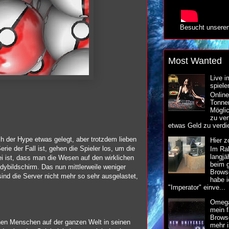
Besucht unsere
Most Wanted
Live i
spiele
Online
Tonne
Möglic
zu ver
etwas Geld zu verdie
h der Hype etwas gelegt, aber trotzdem lieben
Hier z
e der Fall ist, gehen die Spieler los, um die
Im Ra
langjä
 ist, dass man die Wesen auf den wirklichen
beim g
ybildschirm. Das nun mittlerweile weniger
Brows
nd die Server nicht mehr so sehr ausgelastet,
habe 
"Imperator" einve...
Omega
mein f
Brows
onen Menschen auf der ganzen Welt in seinen
mehr i