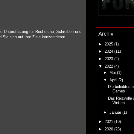
e Unterstützung für Recherche, Schreiben und
Archiv
ie sich auf Ihre Ziele konzentrieren.
►
2025
(1)
►
2024
(11)
►
2023
(2)
▼
2022
(4)
►
Mai
(1)
▼
April
(2)
Die beliebtest
Games
Das Reizvolle 
Wetten
►
Januar
(1)
►
2021
(10)
►
2020
(23)