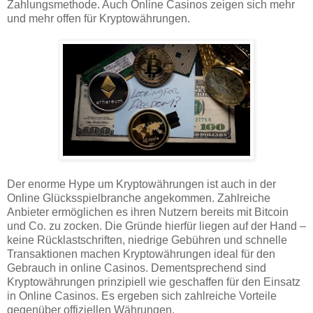
Zahlungsmethode. Auch Online Casinos zeigen sich mehr
und mehr offen für Kryptowährungen.
Der enorme Hype um Kryptowährungen ist auch in der
Online Glücksspielbranche angekommen. Zahlreiche
Anbieter ermöglichen es ihren Nutzern bereits mit Bitcoin
und Co. zu zocken. Die Gründe hierfür liegen auf der Hand –
keine Rücklastschriften, niedrige Gebühren und schnelle
Transaktionen machen Kryptowährungen ideal für den
Gebrauch in online Casinos. Dementsprechend sind
Kryptowährungen prinzipiell wie geschaffen für den Einsatz
in Online Casinos. Es ergeben sich zahlreiche Vorteile
gegenüber offiziellen Währungen.