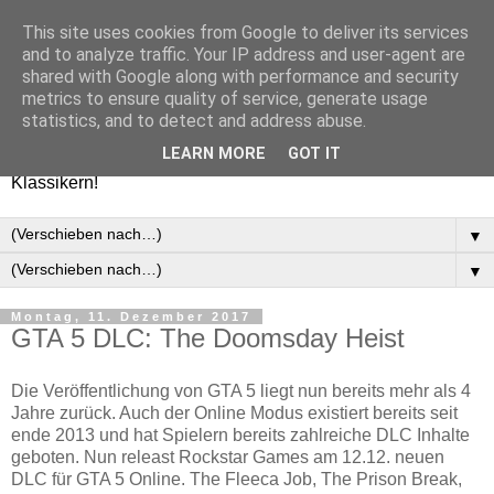
This site uses cookies from Google to deliver its services
Games-Report.de
and to analyze traffic. Your IP address and user-agent are
shared with Google along with performance and security
metrics to ensure quality of service, generate usage
Ultimativer Blog mit Einblicken in unsere Spielwelt. Wir
statistics, and to detect and address abuse.
liefern euch die besten News, Tests, Reviews und
LEARN MORE
GOT IT
Meinungen zu allen aktuellen Spielen oder auch alten
Klassikern!
▼
▼
Montag, 11. Dezember 2017
GTA 5 DLC: The Doomsday Heist
Die Veröffentlichung von GTA 5 liegt nun bereits mehr als 4
Jahre zurück. Auch der Online Modus existiert bereits seit
ende 2013 und hat Spielern bereits zahlreiche DLC Inhalte
geboten. Nun releast Rockstar Games am 12.12. neuen
DLC für GTA 5 Online. The Fleeca Job, The Prison Break,