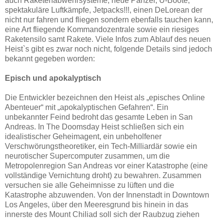
auch Raketenabwehrsysteme, neue Panzer, U-Boote,
spektakuläre Luftkämpfe, Jetpacks!!!, einen DeLorean der
nicht nur fahren und fliegen sondern ebenfalls tauchen kann,
eine Art fliegende Kommandozentrale sowie ein riesiges
Raketensilo samt Rakete. Viele Infos zum Ablauf des neuen
Heist`s gibt es zwar noch nicht, folgende Details sind jedoch
bekannt gegeben worden:
Episch und apokalyptisch
Die Entwickler bezeichnen den Heist als „episches Online
Abenteuer“ mit „apokalyptischen Gefahren“. Ein
unbekannter Feind bedroht das gesamte Leben in San
Andreas. In The Doomsday Heist schließen sich ein
idealistischer Geheimagent, ein unbeholfener
Verschwörungstheoretiker, ein Tech-Milliardär sowie ein
neurotischer Supercomputer zusammen, um die
Metropolenregion San Andreas vor einer Katastrophe (eine
vollständige Vernichtung droht) zu bewahren. Zusammen
versuchen sie alle Geheimnisse zu lüften und die
Katastrophe abzuwenden. Von der Innenstadt in Downtown
Los Angeles, über den Meeresgrund bis hinein in das
innerste des Mount Chiliad soll sich der Raubzug ziehen