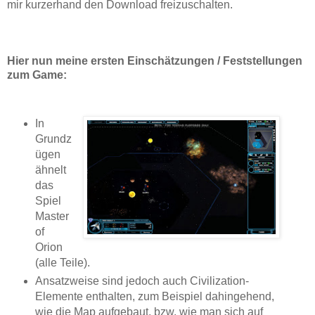
mir kurzerhand den Download freizuschalten.
Hier nun meine ersten Einschätzungen / Feststellungen
zum Game:
In
Grundz
ügen
ähnelt
das
Spiel
Master
of
Orion
(alle Teile).
Ansatzweise sind jedoch auch Civilization-
Elemente enthalten, zum Beispiel dahingehend,
wie die Map aufgebaut, bzw. wie man sich auf