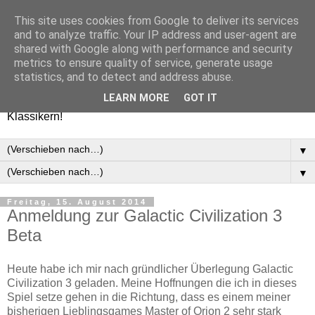
This site uses cookies from Google to deliver its services
Games-Report.de
and to analyze traffic. Your IP address and user-agent are
shared with Google along with performance and security
metrics to ensure quality of service, generate usage
Ultimativer Blog mit Einblicken in unsere Spielwelt. Wir
statistics, and to detect and address abuse.
liefern euch die besten News, Tests, Reviews und
LEARN MORE
GOT IT
Meinungen zu allen aktuellen Spielen oder auch alten
Klassikern!
▼
▼
Freitag, 15. August 2014
Anmeldung zur Galactic Civilization 3
Beta
Heute habe ich mir nach gründlicher Überlegung Galactic
Civilization 3 geladen. Meine Hoffnungen die ich in dieses
Spiel setze gehen in die Richtung, dass es einem meiner
bisherigen Lieblingsgames Master of Orion 2 sehr stark