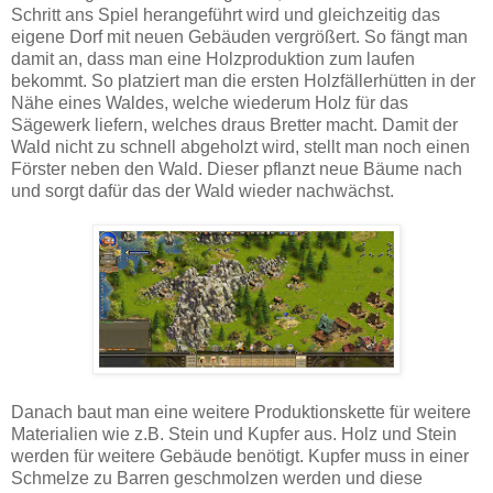
Schritt ans Spiel herangeführt wird und gleichzeitig das
eigene Dorf mit neuen Gebäuden vergrößert. So fängt man
damit an, dass man eine Holzproduktion zum laufen
bekommt. So platziert man die ersten Holzfällerhütten in der
Nähe eines Waldes, welche wiederum Holz für das
Sägewerk liefern, welches draus Bretter macht. Damit der
Wald nicht zu schnell abgeholzt wird, stellt man noch einen
Förster neben den Wald. Dieser pflanzt neue Bäume nach
und sorgt dafür das der Wald wieder nachwächst.
Danach baut man eine weitere Produktionskette für weitere
Materialien wie z.B. Stein und Kupfer aus. Holz und Stein
werden für weitere Gebäude benötigt. Kupfer muss in einer
Schmelze zu Barren geschmolzen werden und diese