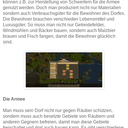
können z.B. zur Herstellung von Schwertern für die Armee
genutzt werden. Doch man produziert nicht nur Materialien
sondern auch Verbrauchsgüter für die Bewohner des Dorfes.
Die Bewohner brauchen verschieden Lebensmittel und
Luxusgüter. So muss man nicht nur Getreidefelder,
Windmühlen und Bäcker bauen, sondern auch Malzbier
brauen und Fisch fangen, damit die Bewohner glücklich
sind.
Die Armee
Man muss sein Dorf nicht nur gegen Räuber schützen,
sondern muss auch besetzte Gebiete von Räubern und
anderen Gegnern befreien, damit man diese Gebiete
freischaltet und dort auch bauen kann. Es gibt verschiedene