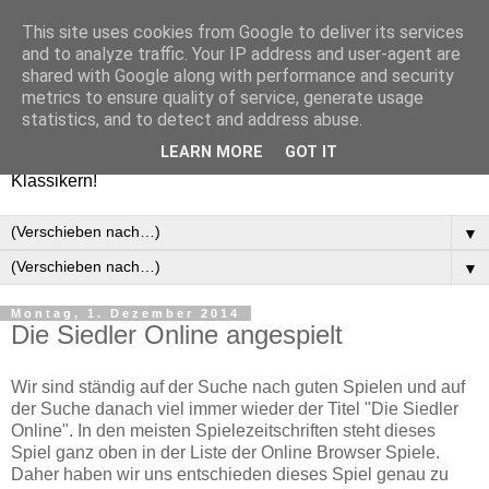
This site uses cookies from Google to deliver its services
Games-Report.de
and to analyze traffic. Your IP address and user-agent are
shared with Google along with performance and security
metrics to ensure quality of service, generate usage
Ultimativer Blog mit Einblicken in unsere Spielwelt. Wir
statistics, and to detect and address abuse.
liefern euch die besten News, Tests, Reviews und
LEARN MORE
GOT IT
Meinungen zu allen aktuellen Spielen oder auch alten
Klassikern!
▼
▼
Montag, 1. Dezember 2014
Die Siedler Online angespielt
Wir sind ständig auf der Suche nach guten Spielen und auf
der Suche danach viel immer wieder der Titel "Die Siedler
Online". In den meisten Spielezeitschriften steht dieses
Spiel ganz oben in der Liste der Online Browser Spiele.
Daher haben wir uns entschieden dieses Spiel genau zu