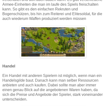
Armee-Einheiten die man im laufe des Spiels freischalten
kann. So gibt es den einfachen Rekruten und
Bogenschützen, bis hin zum Reiterei und Elitesoldat, für die
auch wiederum Waffen produziert werden müssen
Handel
Ein Handel mit anderen Spielern ist möglich, wenn man ein
Handelsgilde baut. Danach kann man selber Ressourcen
anbieten und auch kaufen. Dabei sollte man aber immer
einen genau Blick auf die angebotenen Waren haben, da
sich die Preise und Angebote der Spieler, stark voneinander
unterscheiden.